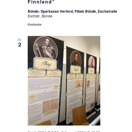
E
Finnland“
N
Bünde: Sparkasse Herford, Filiale Bünde, Eschstraße
Eschstr., Bünde
,
Kostenlos
N
DI.
A
2
V
I
G
A
T
I
O
N