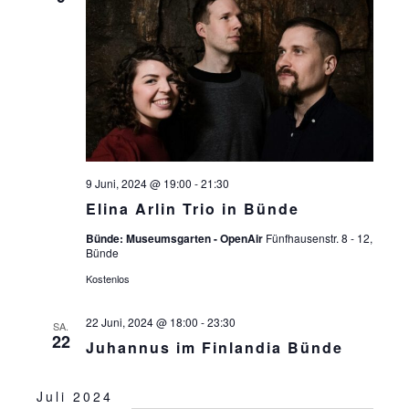
S
ä
S
T
h
l
T
A
e
L
A
n
T
.
L
U
T
N
U
9 Juni, 2024 @ 19:00
-
21:30
G
Elina Arlin Trio in Bünde
N
A
Bünde: Museumsgarten - OpenAir
Fünfhausenstr. 8 - 12,
G
N
Bünde
S
E
Kostenlos
I
N
22 Juni, 2024 @ 18:00
-
23:30
C
SA.
22
S
Juhannus im Finlandia Bünde
H
U
T
Juli 2024