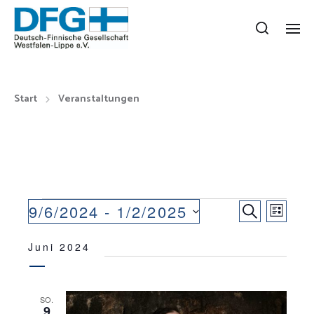
Start
Veranstaltungen
V
V
9/6/2024
 - 
1/2/2025
S
L
E
D
U
E
I
a
Juni 2024
C
R
R
S
t
H
A
T
u
A
E
m
N
E
SO.
N
w
9