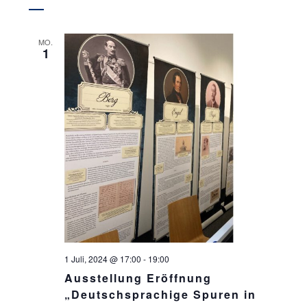
C
E
H
N
-
MO.
E
1
N
U
A
N
V
D
I
A
G
N
A
T
S
I
I
O
C
N
H
1 Juli, 2024 @ 17:00
-
19:00
Ausstellung Eröffnung
T
„Deutschsprachige Spuren in