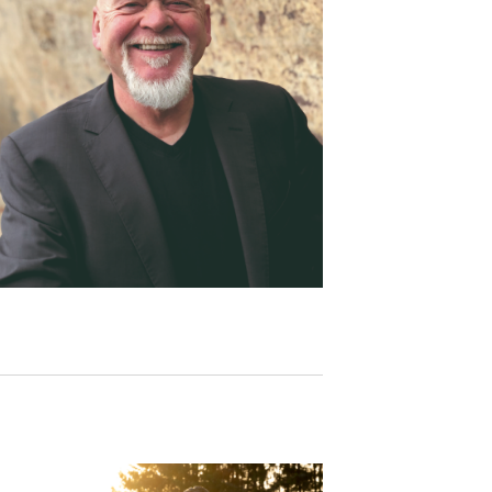
N
G
A
N
S
I
C
H
T
E
N