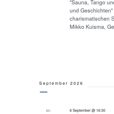
"Sauna, Tango und
T
n
und Geschichten" 
g
e
U
charismatischen S
b
Mikko Kuisma, G
e
N
n
.
G
S
u
c
E
h
e
N
n
a
S
c
September 2026
h
U
V
e
r
C
6 September @ 16:30
a
SO.