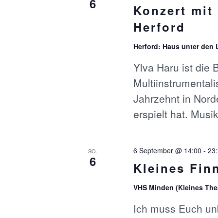
6
n
Konzert mit
H
s
Herford
t
E
a
Herford: Haus unter den
l
U
t
Ylva Haru ist die
u
n
Multiinstrumentali
N
g
Jahrzehnt in Nor
e
D
n
erspielt hat. Mus
S
A
c
h
6 September @ 14:00
-
23
SO.
l
N
6
ü
Kleines Fin
s
S
s
VHS Minden (Kleines The
e
I
Ich muss Euch unb
l