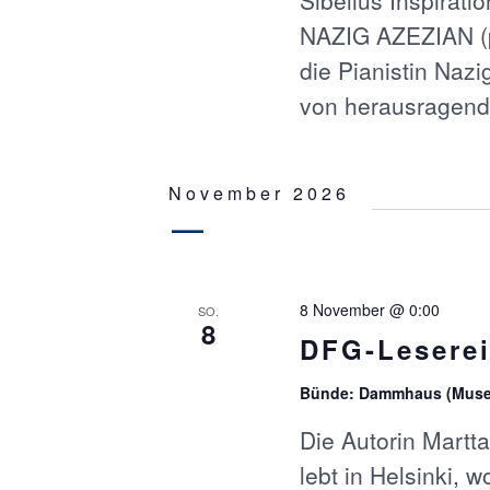
I
NAZIG AZEZIAN (p
die Pianistin Naz
G
von herausragende
A
T
November 2026
I
O
8 November @ 0:00
SO.
8
DFG-Leserei
N
Bünde: Dammhaus (Mus
Die Autorin Mart
lebt in Helsinki, w