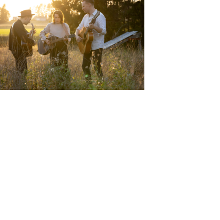
-
N
A
V
I
G
A
T
I
O
N