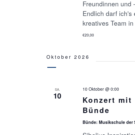
w
Freundinnen und -
C
o
Endlich darf ich's
r
t
H
kreatives Team i
.
€20,00
T
E
Oktober 2026
N
,
10 Oktober @ 0:00
SA.
10
N
Konzert mit
Bünde
A
Bünde: Musikschule der
V
Sibelius Inspira