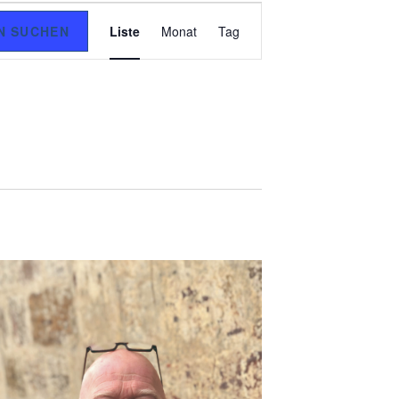
V
N SUCHEN
Liste
Monat
Tag
E
R
A
N
S
T
A
L
T
U