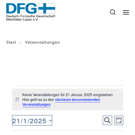
Start
Veranstaltungen
Keine Veranstaltungen für 21 Januar, 2025 vorgesehen.
Hier geht es zu den
nächsten bevorstehenden
H
Veranstaltungen
.
i
n
w
V
V
21/1/2025
S
e
T
i
E
D
U
E
s
A