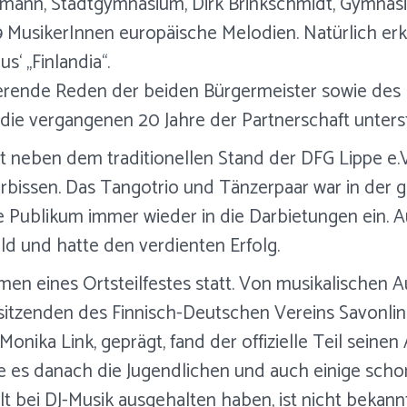
tmann, Stadtgymnasium, Dirk Brinkschmidt, Gymnas
MusikerInnen europäische Melodien. Natürlich erkl
‘ „Finlandia“.
rierende Reden der beiden Bürgermeister sowie de
f die vergangenen 20 Jahre der Partnerschaft unters
neben dem traditionellen Stand der DFG Lippe e.V.
kerbissen. Das Tangotrio und Tänzerpaar war in de
e Publikum immer wieder in die Darbietungen ein.
ld und hatte den verdienten Erfolg.
en eines Ortsteilfestes statt. Von musikalischen 
rsitzenden des Finnisch-Deutschen Vereins Savonlin
Monika Link, geprägt, fand der offizielle Teil seinen 
ange es danach die Jugendlichen und auch einige scho
t bei DJ-Musik ausgehalten haben, ist nicht bekannt