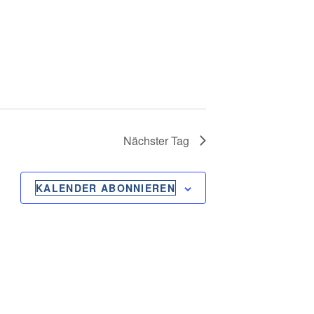
N
G
A
N
S
Nächster Tag
I
C
KALENDER ABONNIEREN
H
T
E
N