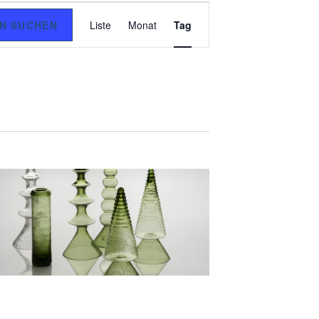
V
N SUCHEN
Liste
Monat
Tag
E
R
A
N
S
T
A
L
T
U