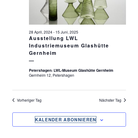
S
ä
S
T
h
l
T
A
e
L
A
n
28 April, 2024
-
15 Juni, 2025
T
.
Ausstellung LWL
L
U
Industriemuseum Glashütte
T
Gernheim
N
U
G
Petershagen: LWL-Museum Glashütte Gernheim
N
A
Gernheim 12, Petershagen
G
N
S
E
I
Vorheriger Tag
Nächster Tag
N
C
S
H
KALENDER ABONNIEREN
U
T