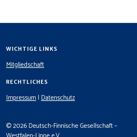
C
E
H
N
-
E
N
U
A
N
V
WICHTIGE LINKS
D
I
A
Mitgliedschaft
G
N
A
RECHTLICHES
T
S
I
I
Impressum
|
Datenschutz
O
C
N
H
© 2026
Deutsch-Finnische Gesellschaft –
T
Westfalen-Lippe e.V.