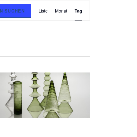
V
N SUCHEN
Liste
Monat
Tag
E
R
A
N
S
T
A
L
T
U