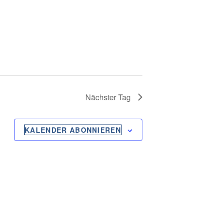
N
G
A
N
S
Nächster Tag
I
C
KALENDER ABONNIEREN
H
T
E
N