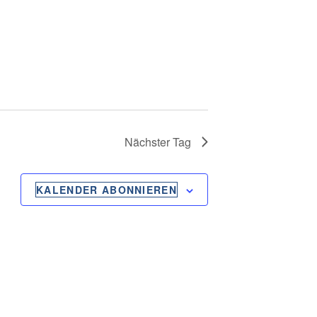
N
G
A
N
S
Nächster Tag
I
C
KALENDER ABONNIEREN
H
T
E
N