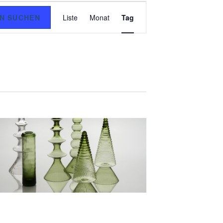
V
N SUCHEN
Liste
Monat
Tag
E
R
A
N
S
T
A
L
T
U