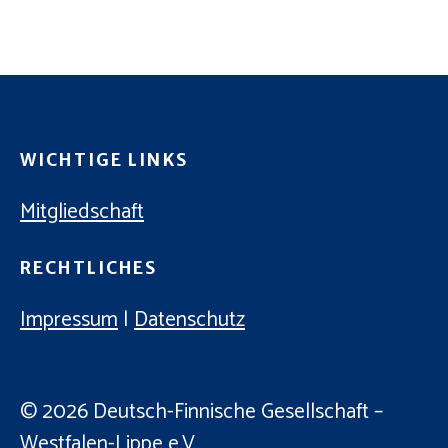
C
E
H
N
-
E
N
U
A
N
V
WICHTIGE LINKS
D
I
A
Mitgliedschaft
G
N
A
RECHTLICHES
T
S
I
I
Impressum
|
Datenschutz
O
C
N
H
© 2026
Deutsch-Finnische Gesellschaft –
T
Westfalen-Lippe e.V.