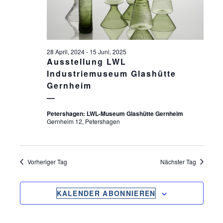
S
ä
S
T
h
l
T
A
e
L
A
n
28 April, 2024
-
15 Juni, 2025
T
.
Ausstellung LWL
L
U
Industriemuseum Glashütte
T
Gernheim
N
U
G
Petershagen: LWL-Museum Glashütte Gernheim
N
A
Gernheim 12, Petershagen
G
N
S
E
I
Vorheriger Tag
Nächster Tag
N
C
S
H
KALENDER ABONNIEREN
U
T