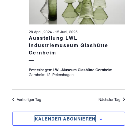
S
ä
S
T
h
l
T
A
e
L
A
n
28 April, 2024
-
15 Juni, 2025
T
.
Ausstellung LWL
L
U
Industriemuseum Glashütte
T
Gernheim
N
U
G
Petershagen: LWL-Museum Glashütte Gernheim
N
A
Gernheim 12, Petershagen
G
N
S
E
I
Vorheriger Tag
Nächster Tag
N
C
S
H
KALENDER ABONNIEREN
U
T