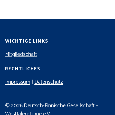
C
E
H
N
-
E
N
U
A
N
V
WICHTIGE LINKS
D
I
A
Mitgliedschaft
G
N
A
RECHTLICHES
T
S
I
I
Impressum
|
Datenschutz
O
C
N
H
© 2026
Deutsch-Finnische Gesellschaft –
T
Westfalen-Lippe e.V.