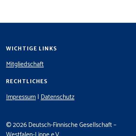
C
E
H
N
-
E
N
U
A
N
V
WICHTIGE LINKS
D
I
A
Mitgliedschaft
G
N
A
RECHTLICHES
T
S
I
I
Impressum
|
Datenschutz
O
C
N
H
© 2026
Deutsch-Finnische Gesellschaft –
T
Westfalen-Lippe e.V.