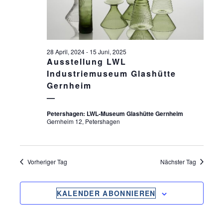
S
ä
S
T
h
l
T
A
e
L
A
n
28 April, 2024
-
15 Juni, 2025
T
.
Ausstellung LWL
L
U
Industriemuseum Glashütte
T
Gernheim
N
U
G
Petershagen: LWL-Museum Glashütte Gernheim
N
A
Gernheim 12, Petershagen
G
N
S
E
I
Vorheriger Tag
Nächster Tag
N
C
S
H
KALENDER ABONNIEREN
U
T