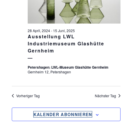
S
ä
S
T
h
l
T
A
e
L
A
n
28 April, 2024
-
15 Juni, 2025
T
.
Ausstellung LWL
L
U
Industriemuseum Glashütte
T
Gernheim
N
U
G
Petershagen: LWL-Museum Glashütte Gernheim
N
A
Gernheim 12, Petershagen
G
N
S
E
I
Vorheriger Tag
Nächster Tag
N
C
S
H
KALENDER ABONNIEREN
U
T