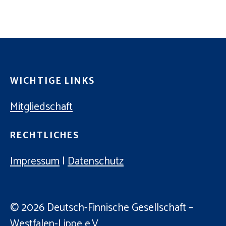
C
E
H
N
-
E
N
U
A
N
V
WICHTIGE LINKS
D
I
A
Mitgliedschaft
G
N
A
RECHTLICHES
T
S
I
I
Impressum
|
Datenschutz
O
C
N
H
© 2026
Deutsch-Finnische Gesellschaft –
T
Westfalen-Lippe e.V.