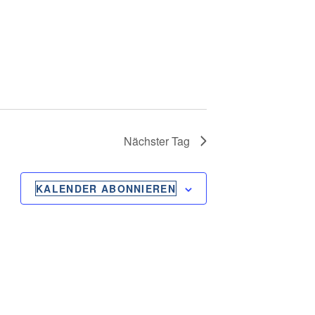
N
G
A
N
S
Nächster Tag
I
C
KALENDER ABONNIEREN
H
T
E
N