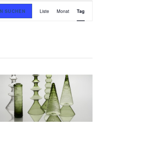
V
N SUCHEN
Liste
Monat
Tag
E
R
A
N
S
T
A
L
T
U