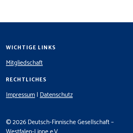
C
E
H
N
-
E
N
U
A
N
V
WICHTIGE LINKS
D
I
A
Mitgliedschaft
G
N
A
RECHTLICHES
T
S
I
I
Impressum
|
Datenschutz
O
C
N
H
© 2026
Deutsch-Finnische Gesellschaft –
T
Westfalen-Lippe e.V.