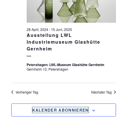
S
ä
S
T
h
l
T
A
e
L
A
n
28 April, 2024
-
15 Juni, 2025
T
.
Ausstellung LWL
L
U
Industriemuseum Glashütte
T
Gernheim
N
U
G
Petershagen: LWL-Museum Glashütte Gernheim
N
A
Gernheim 12, Petershagen
G
N
S
E
I
Vorheriger Tag
Nächster Tag
N
C
S
H
KALENDER ABONNIEREN
U
T