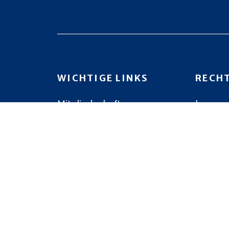
w
C
o
r
t
H
.
T
WICHTIGE LINKS
RECH
E
Mitgliedschaft
Impres
N
,
N
A
© 2026
Deutsch-Finnische Gesellschaf
V