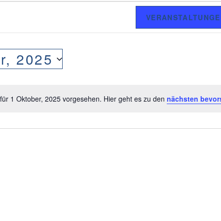
VERANSTALTUNGE
r, 2025
für 1 Oktober, 2025 vorgesehen. Hier geht es zu den
nächsten bevor
H
i
n
w
e
i
s