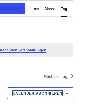
V
N SUCHEN
Liste
Monat
Tag
E
R
A
N
stehenden Veranstaltungen
.
S
T
A
Nächster Tag
L
T
KALENDER ABONNIEREN
U