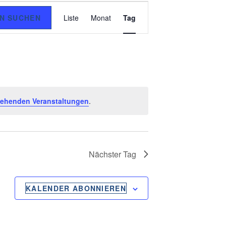
V
N SUCHEN
Liste
Monat
Tag
E
R
A
N
tehenden Veranstaltungen
.
S
T
A
Nächster Tag
L
T
KALENDER ABONNIEREN
U