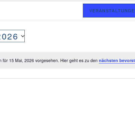
VERANSTALTUNGE
2026
n für 15 Mai, 2026 vorgesehen. Hier geht es zu den
nächsten bevors
H
i
n
w
e
i
s