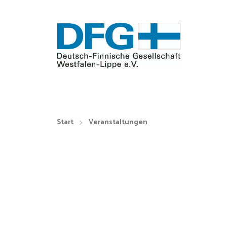
Start
Veranstaltungen