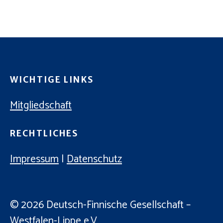
C
E
H
N
-
E
N
U
A
N
V
WICHTIGE LINKS
D
I
A
Mitgliedschaft
G
N
A
RECHTLICHES
T
S
I
I
Impressum
|
Datenschutz
O
C
N
H
© 2026
Deutsch-Finnische Gesellschaft –
T
Westfalen-Lippe e.V.