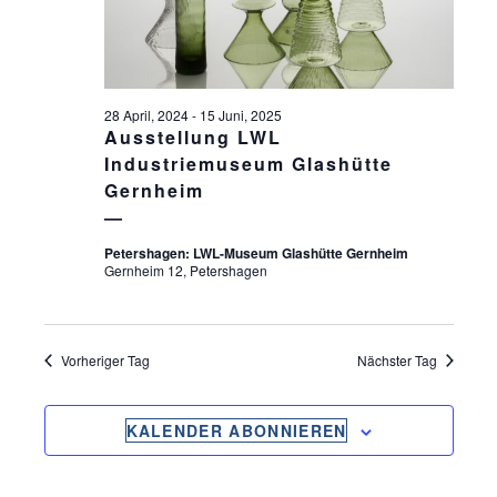
S
ä
S
T
h
l
T
A
e
L
A
n
28 April, 2024
-
15 Juni, 2025
T
.
Ausstellung LWL
L
U
Industriemuseum Glashütte
T
Gernheim
N
U
G
Petershagen: LWL-Museum Glashütte Gernheim
N
A
Gernheim 12, Petershagen
G
N
S
E
I
Vorheriger Tag
Nächster Tag
N
C
S
H
KALENDER ABONNIEREN
U
T