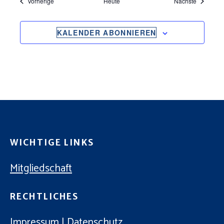
Veranstaltungen
Veranstal
Vorherige
Heute
Nächste
KALENDER ABONNIEREN
WICHTIGE LINKS
Mitgliedschaft
RECHTLICHES
Impressum
|
Datenschutz