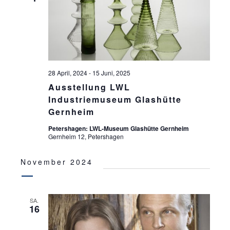
S
ä
S
T
h
l
T
A
e
L
A
n
T
.
L
28 April, 2024
-
15 Juni, 2025
U
T
Ausstellung LWL
N
Industriemuseum Glashütte
U
G
Gernheim
N
A
Petershagen: LWL-Museum Glashütte Gernheim
G
N
Gernheim 12, Petershagen
S
E
November 2024
I
N
C
S
H
SA.
16
U
T