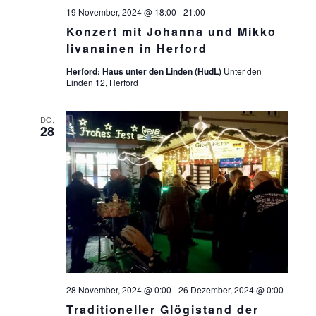
E
19 November, 2024 @ 18:00
-
21:00
N
Konzert mit Johanna und Mikko
Iivanainen in Herford
,
Herford: Haus unter den Linden (HudL)
Unter den
N
Linden 12, Herford
A
DO.
V
28
I
G
A
T
I
O
28 November, 2024 @ 0:00
-
26 Dezember, 2024 @ 0:00
N
Traditioneller Glögistand der