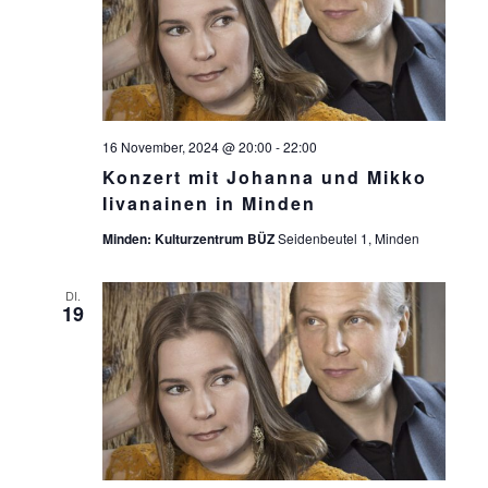
C
E
H
N
-
E
N
U
A
N
16 November, 2024 @ 20:00
-
22:00
V
Konzert mit Johanna und Mikko
D
I
Iivanainen in Minden
A
G
Minden: Kulturzentrum BÜZ
Seidenbeutel 1, Minden
N
A
T
S
DI.
19
I
I
O
C
N
H
T