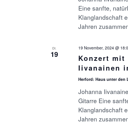
n
H
Eine sanfte, natür
s
t
Klanglandschaft e
E
a
Jahren zusammen
l
U
t
u
n
N
19 November, 2024 @ 18:
DI.
19
g
Konzert mit
e
D
n
Iivanainen i
S
A
c
Herford: Haus unter den
h
l
Johanna Iivanain
N
ü
Gitarre Eine sanft
s
S
Klanglandschaft e
s
e
Jahren zusammen
I
l