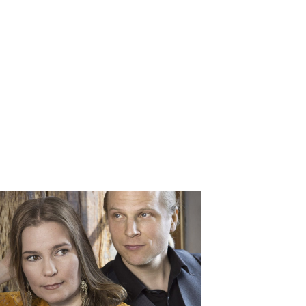
N
G
A
N
S
I
C
H
T
E
N