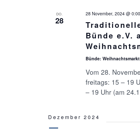
w
C
o
r
28 November, 2024 @ 0:0
DO.
28
t
H
Traditionel
.
Bünde e.V. 
T
Weihnachts
E
Bünde: Weihnachtsmarkt
N
Vom 28. November
freitags: 15 – 19
,
– 19 Uhr (am 24.1
N
A
Dezember 2024
V