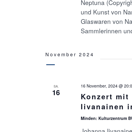
Neptuna (Copyright
T
n
und Kunst von Nan
g
e
U
Glaswaren von Nan
b
Sammlerinnen u
e
N
n
.
G
S
November 2024
u
c
E
h
e
N
n
16 November, 2024 @ 20:
SA.
a
16
S
Konzert mit
c
h
Iivanainen 
U
V
e
Minden: Kulturzentrum 
r
C
a
Johanna Iivanaine