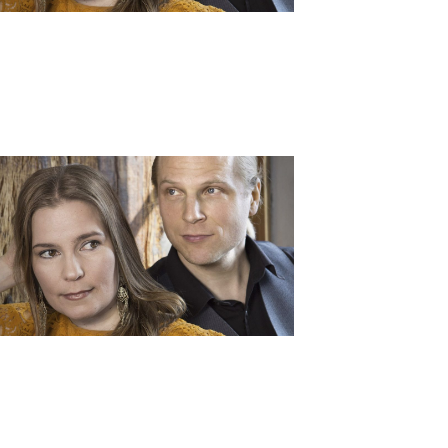
-
N
A
V
I
G
A
T
I
O
N