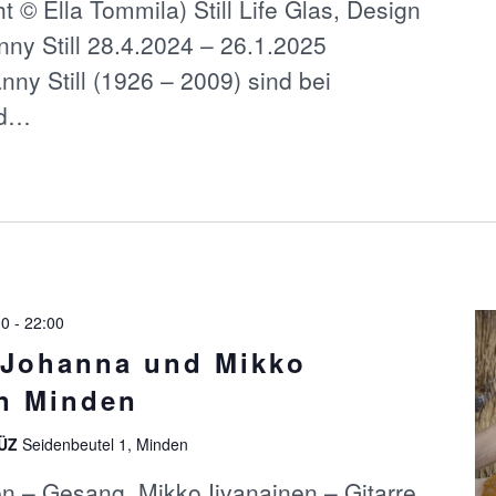
 © Ella Tommila) Still Life Glas, Design
ny Still 28.4.2024 – 26.1.2025
ny Still (1926 – 2009) sind bei
nd…
00
-
22:00
 Johanna und Mikko
in Minden
BÜZ
Seidenbeutel 1, Minden
n – Gesang, Mikko Iivanainen – Gitarre