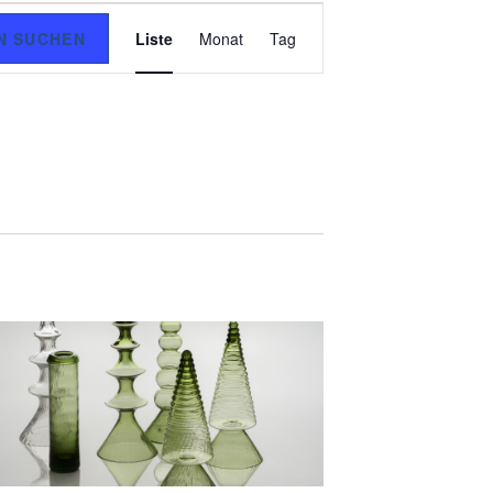
V
N SUCHEN
Liste
Monat
Tag
E
R
A
N
S
T
A
L
T
U