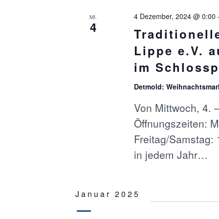
I
4 Dezember, 2024 @ 0:00
MI.
4
Traditionel
G
Lippe e.V. 
A
im Schlossp
T
Detmold: Weihnachtsmar
Von Mittwoch, 4.
I
Öffnungszeiten: 
O
Freitag/Samstag: 
in jedem Jahr…
N
Januar 2025