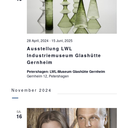
S
ä
S
T
h
l
T
A
e
L
A
n
T
.
L
28 April, 2024
-
15 Juni, 2025
U
T
Ausstellung LWL
N
Industriemuseum Glashütte
U
G
Gernheim
N
A
Petershagen: LWL-Museum Glashütte Gernheim
G
N
Gernheim 12, Petershagen
S
E
November 2024
I
N
C
S
H
SA.
16
U
T