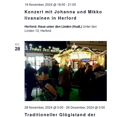
E
19 November, 2024 @ 18:00
-
21:00
N
Konzert mit Johanna und Mikko
Iivanainen in Herford
,
Herford: Haus unter den Linden (HudL)
Unter den
N
Linden 12, Herford
A
DO.
V
28
I
G
A
T
I
O
28 November, 2024 @ 0:00
-
26 Dezember, 2024 @ 0:00
N
Traditioneller Glögistand der