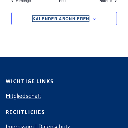
Veranstaltungen
Veranstal
Vorherige
Heute
Nächste
KALENDER ABONNIEREN
WICHTIGE LINKS
Mitgliedschaft
RECHTLICHES
Impressum
|
Datenschutz