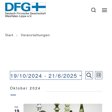
Start
Veranstaltungen
V
V
19/10/2024
 - 
21/6/2025
S
L
E
D
U
E
I
a
Oktober 2024
C
R
R
S
t
H
A
T
u
A
E
m
N
E
SA.
N
w
19