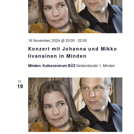
C
E
H
N
-
E
N
U
A
N
16 November, 2024 @ 20:00
-
22:00
V
Konzert mit Johanna und Mikko
D
I
Iivanainen in Minden
A
G
Minden: Kulturzentrum BÜZ
Seidenbeutel 1, Minden
N
A
T
S
DI.
19
I
I
O
C
N
H
T