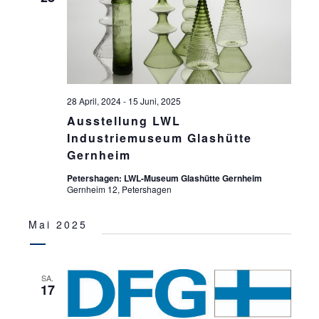
S
ä
S
T
h
l
T
A
e
L
A
n
T
.
L
28 April, 2024
-
15 Juni, 2025
U
T
Ausstellung LWL
N
Industriemuseum Glashütte
U
G
Gernheim
N
A
Petershagen: LWL-Museum Glashütte Gernheim
G
N
Gernheim 12, Petershagen
S
E
Mai 2025
I
N
C
S
H
SA.
17
U
T