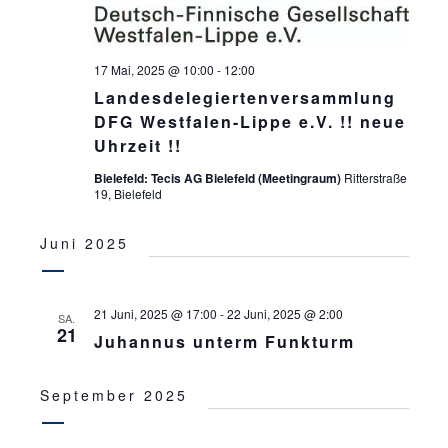
C
E
H
N
-
E
17 Mai, 2025 @ 10:00
-
12:00
N
Landesdelegiertenversammlung
U
A
DFG Westfalen-Lippe e.V. !! neue
N
Uhrzeit !!
V
D
I
Bielefeld: Tecis AG Bielefeld (Meetingraum)
Ritterstraße
19, Bielefeld
A
G
N
A
Juni 2025
T
S
I
I
21 Juni, 2025 @ 17:00
-
22 Juni, 2025 @ 2:00
SA.
O
21
Juhannus unterm Funkturm
C
N
H
September 2025
T