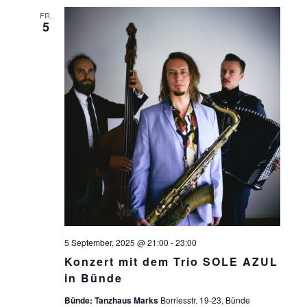
E
FR.
N
5
,
N
A
V
I
G
A
T
I
5 September, 2025 @ 21:00
-
23:00
Konzert mit dem Trio SOLE AZUL
O
in Bünde
N
Bünde: Tanzhaus Marks
Borriesstr. 19-23, Bünde