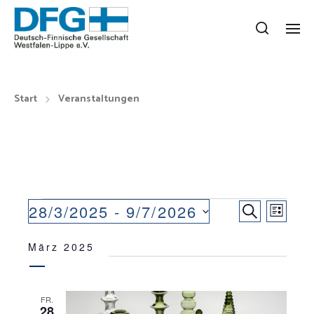
Start
Veranstaltungen
V
V
28/3/2025
 - 
9/7/2026
S
L
E
D
U
E
I
a
März 2025
C
R
R
S
t
H
A
T
u
A
E
m
N
E
FR.
N
w
28