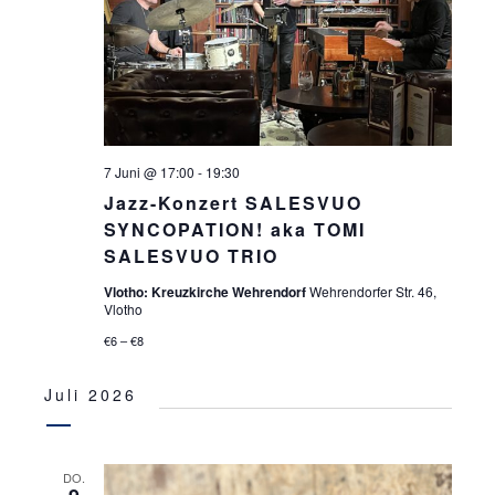
7 Juni @ 17:00
-
19:30
Jazz-Konzert SALESVUO
SYNCOPATION! aka TOMI
SALESVUO TRIO
Vlotho: Kreuzkirche Wehrendorf
Wehrendorfer Str. 46,
Vlotho
€6 – €8
Juli 2026
DO.