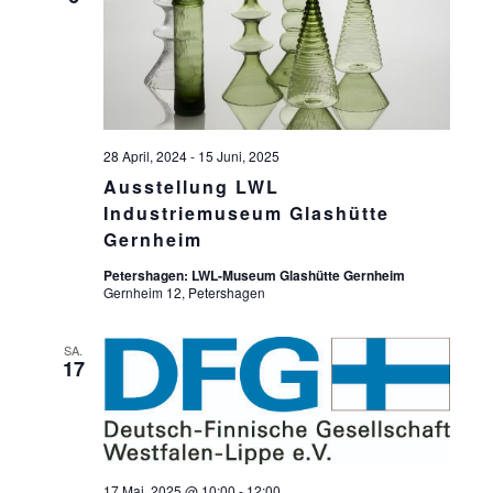
S
ä
S
T
h
l
T
A
e
L
A
n
T
.
L
28 April, 2024
-
15 Juni, 2025
U
T
Ausstellung LWL
N
Industriemuseum Glashütte
U
G
Gernheim
N
A
Petershagen: LWL-Museum Glashütte Gernheim
G
N
Gernheim 12, Petershagen
S
E
SA.
I
17
N
C
S
H
U
T
17 Mai, 2025 @ 10:00
-
12:00