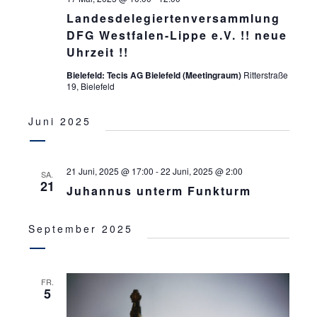
C
E
Landesdelegiertenversammlung
H
N
DFG Westfalen-Lippe e.V. !! neue
-
E
Uhrzeit !!
N
U
Bielefeld: Tecis AG Bielefeld (Meetingraum)
Ritterstraße
A
19, Bielefeld
N
V
D
Juni 2025
I
A
G
N
A
21 Juni, 2025 @ 17:00
-
22 Juni, 2025 @ 2:00
SA.
21
T
Juhannus unterm Funkturm
S
I
I
September 2025
O
C
N
H
FR.
5
T