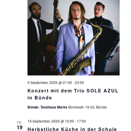
E
N
,
N
A
V
I
G
A
5 September, 2025 @ 21:00
-
23:00
Konzert mit dem Trio SOLE AZUL
T
in Bünde
I
Bünde: Tanzhaus Marks
Borriesstr. 19-23, Bünde
O
19 September, 2025 @ 10:00
-
17:00
FR.
N
19
Herbstliche Küche in der Schule