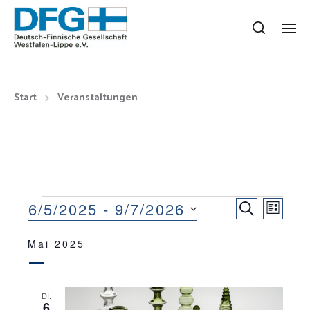
Start
Veranstaltungen
V
V
6/5/2025
 - 
9/7/2026
S
L
E
D
U
E
I
a
Mai 2025
C
R
R
S
t
H
A
T
u
A
E
m
N
E
DI.
N
w
6